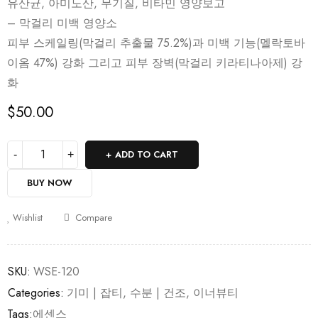
유산균, 아미노산, 무기질, 비타민 영양보고
– 막걸리 미백 영양소
피부 스케일링(막걸리 추출물 75.2%)과 미백 기능(멜락토바
이옴 47%) 강화 그리고 피부 장벽(막걸리 키라티나아제) 강
화
$
50.00
ADD TO CART
BUY NOW
Wishlist
Compare
SKU:
WSE-120
Categories:
기미 | 잡티
,
수분 | 건조
,
이너뷰티
Tags:
에센스